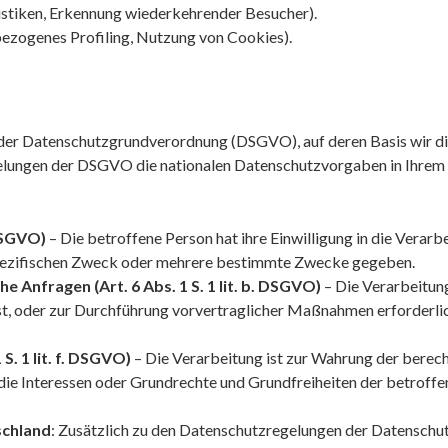
istiken, Erkennung wiederkehrender Besucher).
bezogenes Profiling, Nutzung von Cookies).
 der Datenschutzgrundverordnung (DSGVO), auf deren Basis wir d
egelungen der DSGVO die nationalen Datenschutzvorgaben in Ihrem
 DSGVO)
– Die betroffene Person hat ihre Einwilligung in die Verarb
pezifischen Zweck oder mehrere bestimmte Zwecke gegeben.
e Anfragen (Art. 6 Abs. 1 S. 1 lit. b. DSGVO)
– Die Verarbeitung 
st, oder zur Durchführung vorvertraglicher Maßnahmen erforderlic
S. 1 lit. f. DSGVO)
– Die Verarbeitung ist zur Wahrung der berech
ht die Interessen oder Grundrechte und Grundfreiheiten der betrof
schland
: Zusätzlich zu den Datenschutzregelungen der Datenschu