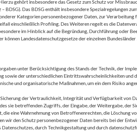
Hierzu gehört insbesondere das Gesetz zum Schutz vor Missbrau
– BDSG). Das BDSG enthält insbesondere Spezialregelungen zum 
onderer Kategorien personenbezogener Daten, zur Verarbeitung 
lfall einschließlich Profiling. Des Weiteren regelt es die Datenve
sbesondere im Hinblick auf die Begründung, Durchführung oder Be
rner können Landesdatenschutzgesetze der einzelnen Bundeslände
rgaben unter Berücksichtigung des Stands der Technik, der Impl
g sowie der unterschiedlichen Eintrittswahrscheinlichkeiten und
chnische und organisatorische Maßnahmen, um ein dem Risiko ange
cherung der Vertraulichkeit, Integrität und Verfügbarkeit von D
des sie betreffenden Zugriffs, der Eingabe, der Weitergabe, der S
t, die eine Wahrnehmung von Betroffenenrechten, die Löschung v
gen wir den Schutz personenbezogener Daten bereits bei der Ent
 Datenschutzes, durch Technikgestaltung und durch datenschutzfr