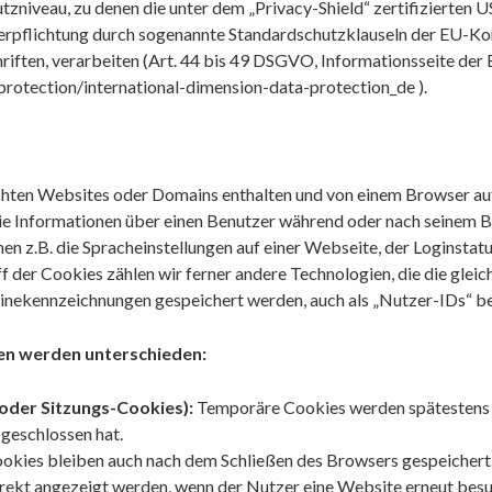
zniveau, zu denen die unter dem „Privacy-Shield“ zertifizierten 
 Verpflichtung durch sogenannte Standardschutzklauseln der EU-Ko
hriften, verarbeiten (Art. 44 bis 49 DSGVO, Informationsseite de
-protection/international-dimension-data-protection_de
).
uchten Websites oder Domains enthalten und von einem Browser a
, die Informationen über einen Benutzer während oder nach seinem 
 z.B. die Spracheinstellungen auf einer Webseite, der Loginstatus
 der Cookies zählen wir ferner andere Technologien, die die gleich
ekennzeichnungen gespeichert werden, auch als „Nutzer-IDs“ be
en werden unterschieden:
oder Sitzungs-Cookies):
Temporäre Cookies werden spätestens g
geschlossen hat.
kies bleiben auch nach dem Schließen des Browsers gespeichert. 
irekt angezeigt werden, wenn der Nutzer eine Website erneut besu