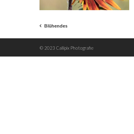
Beitragsnavigation
Blühendes
© 2023 Callipix Photografie