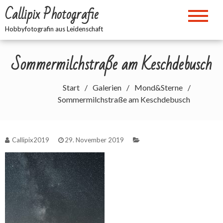
Zum
Callipix Photografie
Inhalt
springen
Hobbyfotografin aus Leidenschaft
Sommermilchstraße am Keschdebusch
Start
Galerien
Mond&Sterne
Sommermilchstraße am Keschdebusch
Callipix2019
29. November 2019