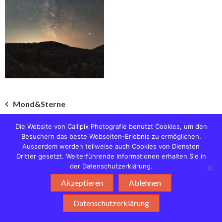
Beitragsnavigation
Mond&Sterne
Die Website von Callipix Photografie benutzt Cookies, um den
Besuchern das beste Webseiten-Erlebnis zu ermöglichen.
© 2019 Callipix Photografie
Ausserdem werden teilweise auch Cookies von Diensten
WordPress Theme :
Fotography
Dritter gesetzt. Weiterführende Informationen erhalten Sie in
der Datenschutzerklärung.
Akzeptieren
Ablehnen
Datenschutzerklärung