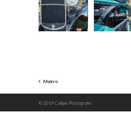
Beitragsnavigation
Makro
© 2019 Callipix Photografie