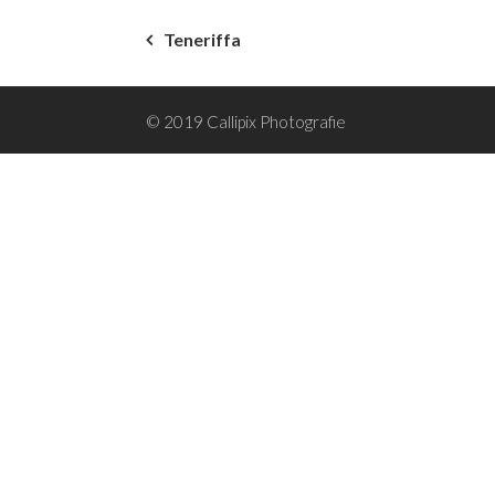
Beitragsnavigation
Teneriffa
© 2019 Callipix Photografie