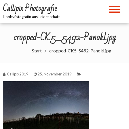
Zum
Callipix Photografie
Inhalt
springen
Hobbyfotografin aus Leidenschaft
cropped-CK5_5492-Panokl.jpg
Start
cropped-CK5_5492-Panokl.jpg
Callipix2019
25. November 2019